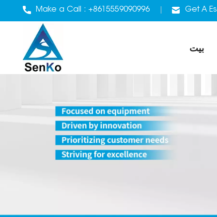
Make a Call :
+8615559090996
Get A Es
بيت