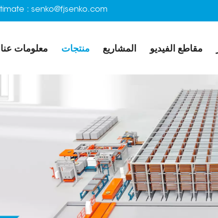
timate :
senko@fjsenko.com
مقاطع الفيديو
المشاريع
منتجات
معلومات عنا