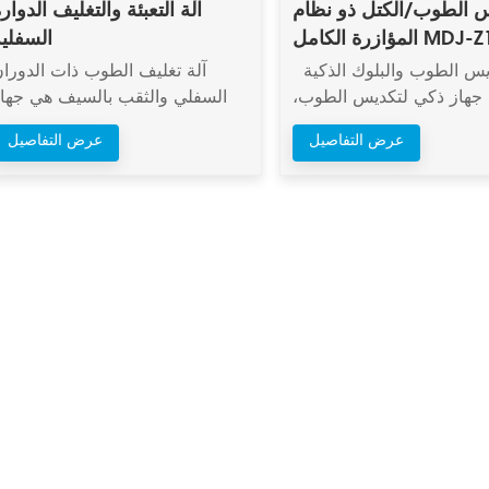
الطوب/الكتل ذو نظام
آلة التعبئة والتغليف الدوار
كامل MDJ-Z1200B
السفلية
آلة تكديس الطوب والبلوك الذكية
آلة تغليف الطوب ذات الدورا
جهاز ذكي لتكديس الطوب،
السفلي والثقب بالسيف هي جهاز
 بتقنية حاصلة على براءة
تغليف آلي مصمم خصيصًا لكتل ​
عرض التفاصيل
عرض التفاصيل
ع، مع وجود فجوات مخصصة
الطوب. وتتمثل وظائفها الأساسي
التكديس. يحل نظام تكديس
في "الدوران السفلي" و"الثق
لبلوك هذا مشاكل التكديس
بالسيف". الدوران السفلي: يشير هذ
يدوي، وكثافة العمل العالية،
إلى دوران رأس التغليف في الآل
 كفاءة الإنتاج، وقلة ميكنة
إلى الأسفل وتحركه، متكيفًا بمرون
ل وتفريغ المنتج النهائي في
مع أكوام الطوب ذات الارتفاعا
إنتاج البلوك التقليدية. يُعد
المختلفة لإتمام عملية التغليف
از أحدث نظام تكديس سريع
الثقب بالسيف: تمر آلية على شك
ويره. عادةً ما يتم وضع هذا
قضيب تُسمى "السيف" بدقة عبر
م بشكل مستقل بالقرب من
المساحة المخصصة في أسفل
رفة معالجة المنتج. بالنسبة
المنصة من جانب واحد من الآلة
نتجات المعالجة جيدًا، يمكن
موجهةً الشريط إلى الجانب الآخ
ا في الموقع أو ربطها بخط
من كومة الطوب، بالتعاون مع رأس