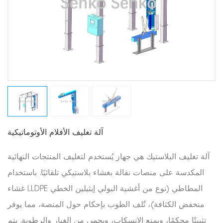
آلة تغليف الأفلام الأوتوماتيكية
آلة تغليف البلاستيك هي جهاز يُستخدم لتغليف المنتجات النهائية
المكدسة على منصات نقالة بغشاء بلاستيكي تلقائيًا. باستخدام
غشاء LLDPE المطاطي (نوع من أغشية البولي إيثيلين الخطي
منخفض الكثافة)، تُلف الطوب بإحكام حول المنصة، مما يوفر
تثبيتًا محكمًا، ويمنع الانسكاب، ويحمي من الغبار والرطوبة. يتم