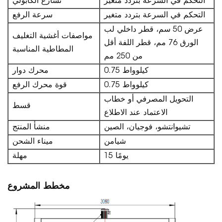
التحكم في السرعة بتردد متغير
تسارع الكابولي
التحكم في السرعة بتردد متغير
سرعة الرفع
عرض 50 سم، قطر داخلي لب
مواصفات أغشية التغليف
الورق 76 مم، قطر اللفة أقل
المطاطية المناسبة
من 250 مم
0.75 كيلوواط
محرك دوار
0.75 كيلوواط
قوة محرك الرفع
التحويل المصرفي أو خطاب
قسط
الاعتماد عند الاطلاع
تشيوانتشو، فوجيان، الصين
منشأ المنتج
شيامن
ميناء الشحن
15 يومًا
مهلة
مخطط المشروع