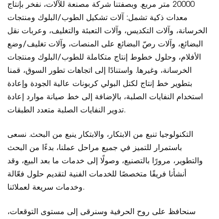
20000 متر مربع. وبصفتنا شركة مصنعة للآلات، نفخر بإنتاج
معدات ذكية تشمل: آلات تشكيل الطوب/البلوك ومنتجات
الخرسانة، وآلات التكديس، وآلات التعبئة والتغليف، وعربات نقل
البضائع، وآلات رصّ البضائع على المنصات، وآلات تغليف/وضع
الأفلام، وحلول خطوط إنتاج متكاملة للطوب/البلوك ومنتجات
الخرسانة، وغيرها. واستنادًا إلى اتجاهات تطور السوق، قمنا
بتطوير خط إنتاج لكتل ​​البولي كربونات عالية الجودة وإعادة
استخدام النفايات الصلبة، بالإضافة إلى خط صيانة موارد إعادة
تدوير النفايات الصلبة متعدد الطبقات.
التكنولوجيا تنبع من الابتكار، والابتكار ينبع من البحث. نسعى
باستمرار للتميز في جميع مراحل عملنا، بدءًا من البحث
والتطوير، مرورًا بالتصنيع، وصولًا إلى خدمات ما بعد البيع، وقد
أنشأنا فريقًا متخصصًا للخدمات الفنية لتقديم حلول فعّالة
وخدمات سريعة لعملائنا.
سنحافظ على روح الحرفية وسنرقى إلى مستوى التوقعات،