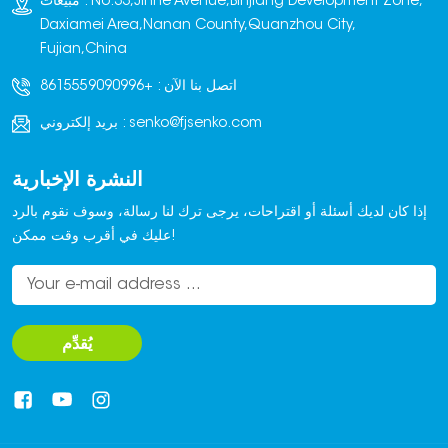
مبيعات : No.33,Jinhe Avenue,Binjiang Development Zone,
هذا الجهاز أحدث نظام
Daxiamei Area,Nanan County,Quanzhou City,
تكديس سريع تم تطويره.
Fujian,China
عادةً ما يتم وضع هذا
اتصل بنا الآن :
+8615559090996
النظام بشكل مستقل
بالقرب من غرفة معالجة
senko@fjsenko.com
بريد إلكتروني :
المنتج. بالنسبة للمنتجات
المعالجة جيدًا، يمكن
النشرة الإخبارية
تكديسها في الموقع أو
ربطها بخط إنتاج البلوك
إذا كان لديك أسئلة أو اقتراحات، يرجى ترك لنا رسالة، وسوف نقوم بالرد
لتحقيق التكديس الفوري.
عليك في أقرب وقت ممكن!
يُقدِّم