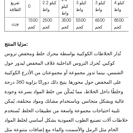
4 كيلو
3 كيلو
3 كيلو
2.2 كيلو
تفريغ
كيلو
0
واط
واط
واط
واط
الطاقة
واط
1500
2500
3500
5500
6500
8500
وزن
كجم
كجم
كجم
كجم
كجم
كجم
مزايا المنتج:
تُدار الخلاطات الكوكبية بواسطة محرك خلط ومخفض تروس
كوكبي. تُحرك التروس الداخلية غلاف المخفض ليدور حول
الشمس، بينما تدور مجموعة أو مجموعتان من الأذرع الكوكبية
على المخفض حول محورها. يتيح ذلك دورانًا بزاوية 360 درجة
وخلطًا داخل الخلاط، مما يُمكّن من خلط المواد بسرعة وجودة
عالية وبشكل متجانس. وباستخدام مشابك ومواد مختلفة، يُمكن
تلبية احتياجات مجموعة واسعة من تطبيقات الخلط. تُستخدم
خلاطات آلات تصنيع الطوب العمودية بشكل أساسي لخلط المواد
الخام مثل الرمل والأسمنت والماء مع إضافات متنوعة مثل