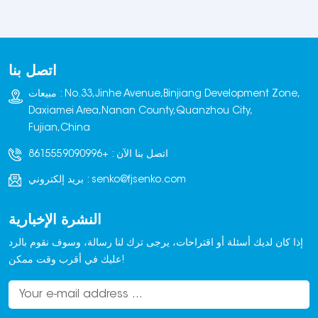
الطوب بأكملها في خزان ماء
مع التحكم في محول التردد،
وتُنقع بالكامل.
مما يضمن التشغيل السلس
وتحديد المواقع بدقة.
اتصل بنا
مبيعات : No.33,Jinhe Avenue,Binjiang Development Zone,
Daxiamei Area,Nanan County,Quanzhou City,
Fujian,China
اتصل بنا الآن :
+8615559090996
senko@fjsenko.com
بريد إلكتروني :
النشرة الإخبارية
إذا كان لديك أسئلة أو اقتراحات، يرجى ترك لنا رسالة، وسوف نقوم بالرد
عليك في أقرب وقت ممكن!