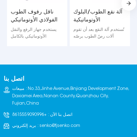
آلة نقع الطوب/البلوك
ناقل رفوف الطوب
الأوتوماتيكية
الفولاذي الأوتوماتيكي
تُستخدم آلة النقع بعد أن تقوم
يستخدم جهاز الرفع والنقل
آلات رصّ الطوب برصّه
الأوتوماتيكي بالكامل
وتكديسه. ثم توضع كومة
أسطوانات ومحركات بالتزامن
الطوب بأكملها في خزان ماء
مع التحكم في محول التردد،
وتُنقع بالكامل.
مما يضمن التشغيل السلس
وتحديد المواقع بدقة.
اتصل بنا
مبيعات : No.33,Jinhe Avenue,Binjiang Development Zone,
Daxiamei Area,Nanan County,Quanzhou City,
Fujian,China
اتصل بنا الآن :
+8615559090996
senko@fjsenko.com
بريد إلكتروني :