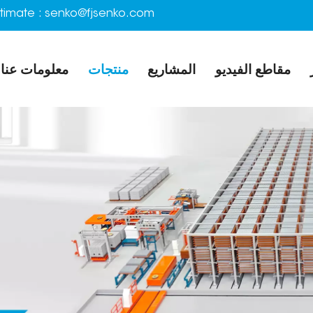
timate :
senko@fjsenko.com
مقاطع الفيديو
المشاريع
منتجات
معلومات عنا