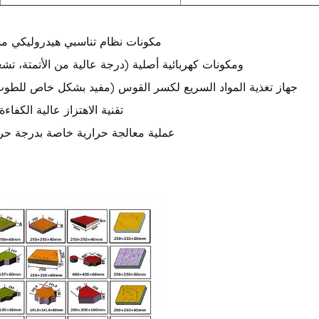
1. مكونات نظام تناسبي هيدروليكي مس
2. شاشة لمس ذكية مستوردة بتقنية PLC ومكونات كهربائية أصلية (درجة عالية من الأتم
3. جهاز تغذية المواد السريع لكسر القوس (مفيد بشكل خاص للطوب 
4. تقنية الاهتزاز عالية الك
5. عملية معالجة حرارية خاصة بدرجة حرا