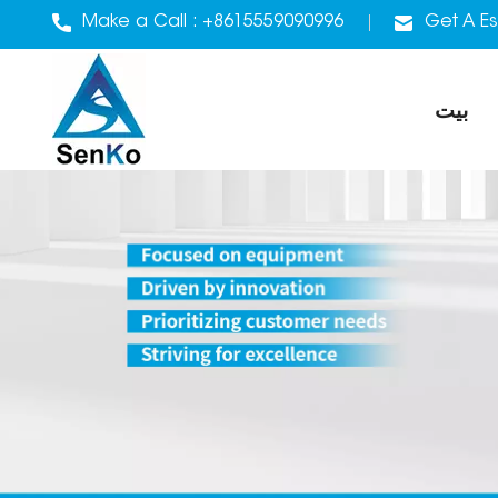
Make a Call :
+8615559090996
Get A Es
بيت