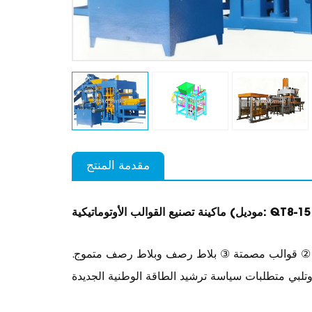
مقدمة المنتج
ة تصنيع القوالب الأوتوماتيكية (موديل: QT8-15)
وفة ② قوالب مصمتة ③ بلاط رصف وبلاط رصف متموج.