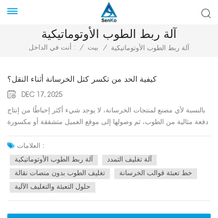
آلة ربط الطوب الأوتوماتيكية
/
بيت
/
أنت في الداخل :
آلة ربط الطوب الأوتوماتيكية
كيفية الحد من تكسر كتل الخرسانة أثناء النقل؟
DEC 17, 2025
بالنسبة لأي مصنع لمنتجات الخرسانة، لا يوجد شيء أكثر إحباطًا من إنتاج
دفعة مثالية من الطوب، ثم وصولها إلى موقع العميل متشققة أو مكسورة
أو متفتتة.تُعدّ أضرار النقل مصدرًا خفيًا لخسارة الأرباح في قطاع مواد
البناء. ولا يقتصر الأمر على تكلفة المواد المفقودة فحسب، بل يشمل أيضًا
العلامات :
تكلفة إعادة الشحن والتخلص من النفايات، والأهم من ذلك، الضرر الذي
آلة تغليف التمدد
آلة ربط الطوب الأوتوماتيكية
يلحق بسمعة علامتك التجارية.مع أنك لا تستطيع التحكم في حالة الطريق
خط تعبئة قوالب الخرسانة
تغليف الطوب بدون منصات نقالة
أو عادات سائقي الشاحنات، إلا أنه بإمكانك التحكم في كيفية تجهيز منتجك
حلول التعبئة والتغليف الآلية
للرحلة. في هذا الدليل، نستكشف الأسباب الجذرية للتلف وكيف يمكن
للأتمتة الحديثة - وتحديدًا حلول التغليف المتقدمة - أن تقضي فعليًا على
أضرار النقل.قبل حل المشكلة، يجب أن نفهم الفيزياء. عادةً ما تتكسر كتل