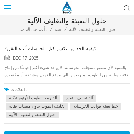
حلول التعبئة والتغليف الآلية
/
بيت
/
أنت في الداخل :
حلول التعبئة والتغليف الآلية
كيفية الحد من تكسر كتل الخرسانة أثناء النقل؟
DEC 17, 2025
بالنسبة لأي مصنع لمنتجات الخرسانة، لا يوجد شيء أكثر إحباطًا من إنتاج
دفعة مثالية من الطوب، ثم وصولها إلى موقع العميل متشققة أو مكسورة
أو متفتتة.تُعدّ أضرار النقل مصدرًا خفيًا لخسارة الأرباح في قطاع مواد
البناء. ولا يقتصر الأمر على تكلفة المواد المفقودة فحسب، بل يشمل أيضًا
العلامات :
تكلفة إعادة الشحن والتخلص من النفايات، والأهم من ذلك، الضرر الذي
آلة تغليف التمدد
آلة ربط الطوب الأوتوماتيكية
يلحق بسمعة علامتك التجارية.مع أنك لا تستطيع التحكم في حالة الطريق
خط تعبئة قوالب الخرسانة
تغليف الطوب بدون منصات نقالة
أو عادات سائقي الشاحنات، إلا أنه بإمكانك التحكم في كيفية تجهيز منتجك
حلول التعبئة والتغليف الآلية
للرحلة. في هذا الدليل، نستكشف الأسباب الجذرية للتلف وكيف يمكن
للأتمتة الحديثة - وتحديدًا حلول التغليف المتقدمة - أن تقضي فعليًا على
أضرار النقل.قبل حل المشكلة، يجب أن نفهم الفيزياء. عادةً ما تتكسر كتل