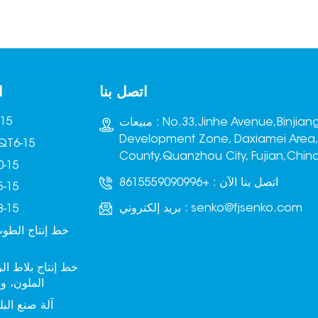
اتصل بنا
ا
آلة صنع
مبيعات : No.33,Jinhe Avenue,Binjiang
Development Zone, Daxiamei Area
ماكينة تصنيع البلوك -15
County,Quanzhou City, Fujian,Chin
آلة صنع ا
اتصل بنا الآن :
+8615559090996
آلة صنع ا
senko@fjsenko.com
بريد إلكتروني :
آلة صنع ا
خط إنتاج الطوب
خط إنتاج بلاط ا
الملون، و
آلة صنع البل