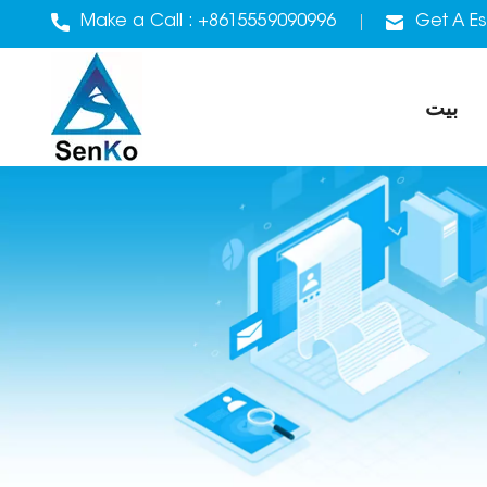
Make a Call :
+8615559090996
Get A Es
بيت