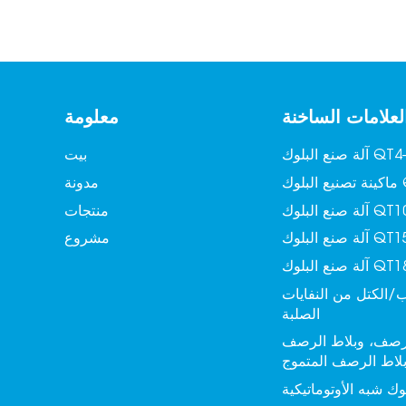
لعلامات الساخنة
معلومة
 البلوك QT4-15
بيت
QT6
مدونة
لبلوك QT10-15
منتجات
لبلوك QT15-15
مشروع
لبلوك QT18-15
/الكتل من النفايات
الصلبة
لرصف، وبلاط الرصف
بلاط الرصف المتموج
وك شبه الأوتوماتيكية