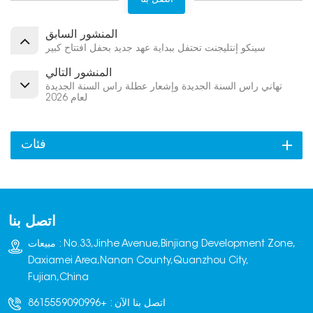
المنشور السابق
سينكو إنتليجنت تحتفل ببداية عهد جديد بحفل افتتاح كبير
المنشور التالي
تهاني رأس السنة الجديدة وإشعار عطلة رأس السنة الجديدة
لعام 2026
فئات
اتصل بنا
مبيعات : No.33,Jinhe Avenue,Binjiang Development Zone,
Daxiamei Area,Nanan County,Quanzhou City,
Fujian,China
اتصل بنا الآن :
+8615559090996