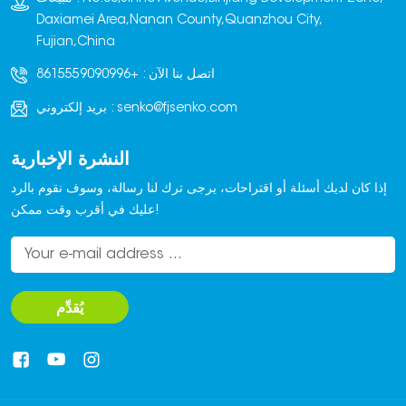
ونظرًا لثقل وزن الطوب،
Daxiamei Area,Nanan County,Quanzhou City,
وبيئة الإنتاج المليئة بالغبار
Fujian,China
والاهتزازات، صُممت
اتصل بنا الآن :
+8615559090996
مركبات RGV لتكون متينة
وقادرة على تحمل الأحمال
senko@fjsenko.com
بريد إلكتروني :
الثقيلة والظروف القاسية،
مما يضمن تشغيلًا مستقرًا
النشرة الإخبارية
وطويل الأمد دون
انقطاع.بالاعتماد على
إذا كان لديك أسئلة أو اقتراحات، يرجى ترك لنا رسالة، وسوف نقوم بالرد
المسارات الثابتة، يمكن
عليك في أقرب وقت ممكن!
لمركبات RGV تحقيق دقة
توقف عالية جدًا، وهو أمر
ضروري للتكامل الآلي مع
مكابس الطوب، وآلات
يُقدِّم
التكديس، وغيرها من
المعدات، مما يضمن
دورات إنتاج متسقة.