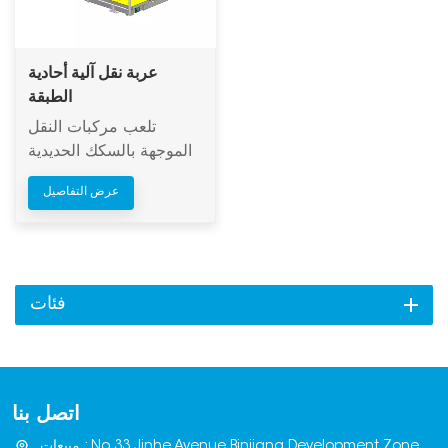
عربة نقل آلية أحادية
الطبقة
تلعب مركبات النقل
الموجهة بالسكك الحديدية
(RGV) دورًا محوريًا
عرض التفاصيل
كمراكز لوجستية آلية
فعّالة في مصانع إنتاج
الطوب. فمن خلال شبكة
مُجهزة مسبقًا من
المسارات الثابتة أو المرنة،
فئات
تربط هذه المركبات بدقة
مراحل الإنتاج المختلفة،
مثل مكابس الطوب
وأفران المعالجة ومناطق
اتصل بنا
التخزين، مما يُتيح نقل
الطوب بشكل آلي بالكامل.
مبيعات : No.33,Jinhe Avenue,Binjiang Development Zone,