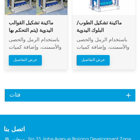
ماكينة تشكيل الطوب/
ماكينة تشكيل القوالب
البلوك اليدوية
اليدوية (يتم التحكم بها
بواسطة أزرار)
باستخدام الرمل والحصى
باستخدام الرمل والحصى
والأسمنت، وإضافة كميات
والأسمنت، وإضافة كميات
كبيرة من الرماد المتطاير،
كبيرة من الرماد المتطاير،
عرض التفاصيل
عرض التفاصيل
والخبث، وخبث الصلب،
والخبث، وخبث الصلب،
ورماد الفحم، والسيراميك،
ورماد الفحم، والسيراميك،
والبيرلايت، وغيرها من
والبيرلايت، وغيرها من
النفايات الصناعية، ننتج
النفايات الصناعية، ننتج
أنواعًا مختلفة من قوالب
أنواعًا مختلفة من قوالب
فئات
الجدران الخارجية
الجدران الخارجية
والداخلية، وطوبًا نفاذًا
والداخلية، وطوبًا نفاذًا
يشبه الحجر، وقوالب
يشبه الحجر، وقوالب
جدران زخرفية، وبلاطات
جدران زخرفية، وبلاطات
اتصل بنا
أرضيات، وقوالب سدود،
أرضيات، وقوالب سدود،
وقوالب متشابكة، وأحجار
وقوالب متشابكة، وأحجار
مبيعات : No.33,Jinhe Avenue,Binjiang Development Zone,