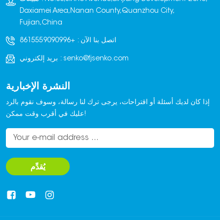
أرصفة، وغيرها من
أرصفة، وغيرها من
Daxiamei Area,Nanan County,Quanzhou City,
القوالب. كما يمكننا إضافة
القوالب. كما يمكننا إضافة
Fujian,China
جهاز لتطبيق الأقمشة
جهاز لتطبيق الأقمشة
اتصل بنا الآن :
+8615559090996
الملونة لإنتاج طوب رصف
الملونة لإنتاج طوب رصف
ملون بمواصفات متنوعة.
ملون بمواصفات متنوعة.
senko@fjsenko.com
بريد إلكتروني :
النشرة الإخبارية
إذا كان لديك أسئلة أو اقتراحات، يرجى ترك لنا رسالة، وسوف نقوم بالرد
عليك في أقرب وقت ممكن!
يُقدِّم