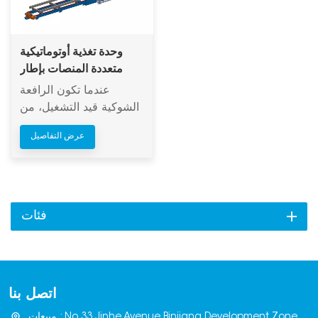
وحدة تغذية أوتوماتيكية
متعددة المنصات بإطار
دعم فولاذي
عندما تكون الرافعة
الشوكية قيد التشغيل، من
أجل رفع منصات نقالة أو
عرض التفاصيل
أكوام متعددة في وقت
واحد، يلزم وضع إطار
أسفلها لدعم منصات نقالة
أو أكوام متعددة.
فئات
اتصل بنا
مبيعات : No.33,Jinhe Avenue,Binjiang Development Zone,