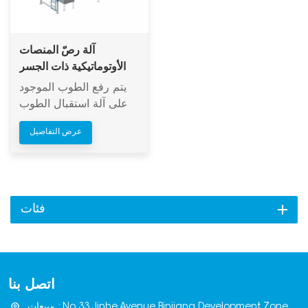
آلة رصّ المنصات
الأوتوماتيكية ذات الجسر
يتم رفع الطوب الموجود
على آلة استقبال الطوب
وتكديسه على الجانب
عرض التفاصيل
الأيسر إلى عدد الطبقات
المحدد، ثم يتم نقله إلى
الجانب الأيمن للتكديس.
فئات
اتصل بنا
مبيعات : No.33,Jinhe Avenue,Binjiang Development Zone,