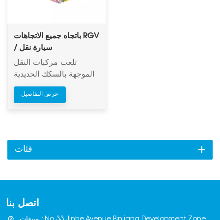
باتجاه جميع الاتجاهات RGV
/ سيارة نقل
تلعب مركبات النقل
الموجهة بالسكك الحديدية
(RGV) دورًا محوريًا
عرض التفاصيل
كمراكز لوجستية آلية
فعّالة في مصانع إنتاج
الطوب. فمن خلال شبكة
مُجهزة مسبقًا من
المسارات الثابتة أو المرنة،
فئات
تربط هذه المركبات بدقة
مراحل الإنتاج المختلفة،
مثل مكابس الطوب
وأفران المعالجة ومناطق
اتصل بنا
التخزين، مما يُتيح نقل
الطوب بشكل آلي بالكامل.
مبيعات : No.33,Jinhe Avenue,Binjiang Development Zone,