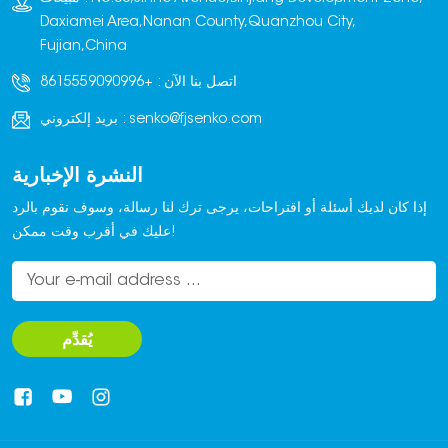
ونظرًا لثقل وزن الطوب،
Daxiamei Area,Nanan County,Quanzhou City,
وبيئة الإنتاج المليئة بالغبار
Fujian,China
والاهتزازات، صُممت
اتصل بنا الآن :
+8615559090996
مركبات RGV لتكون متينة
وقادرة على تحمل الأحمال
senko@fjsenko.com
بريد إلكتروني :
الثقيلة والظروف القاسية،
مما يضمن تشغيلًا مستقرًا
النشرة الإخبارية
وطويل الأمد دون
انقطاع.بالاعتماد على
إذا كان لديك أسئلة أو اقتراحات، يرجى ترك لنا رسالة، وسوف نقوم بالرد
المسارات الثابتة، يمكن
عليك في أقرب وقت ممكن!
لمركبات RGV تحقيق دقة
توقف عالية جدًا، وهو أمر
ضروري للتكامل الآلي مع
مكابس الطوب، وآلات
يُقدِّم
التكديس، وغيرها من
المعدات، مما يضمن
دورات إنتاج متسقة.