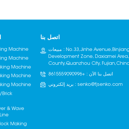
اتصل بنا
ا
king Machine
مبيعات : No.33,Jinhe Avenue,Binjiang
Development Zone, Daxiamei Area
king Machine
County,Quanzhou City, Fujian,Chin
aking Machine
اتصل بنا الآن :
+8615559090996
aking Machine
senko@fjsenko.com
بريد إلكتروني :
aking Machine
/Brick
ver & Wave
Line
lock Making