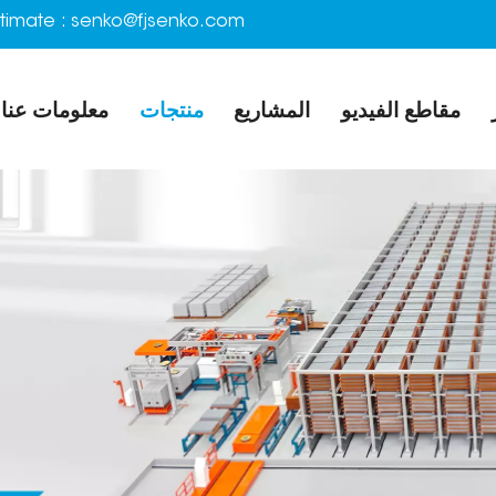
timate :
senko@fjsenko.com
مقاطع الفيديو
المشاريع
منتجات
معلومات عنا