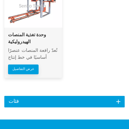
وحدة تغذية المنصات
الهيدروليكية
تُعدّ رافعة المنصات عنصرًا
أساسيًا في خط إنتاج
الطوب غير المحروق. فهي
عرض التفاصيل
تقوم، عبر نظام
هيدروليكي، بتغذية
المنصات ورفعها ونقلها
تلقائيًا، ما يغني عن العمل
اليدوي في نقل ما بين 20
فئات
إلى 50 منصة آليًا.
وتستخدم هذه المعدات
نظام تحكم PLC يدعم كلاً
من وضعَي التشغيل الآلي