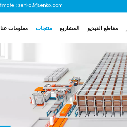
timate :
senko@fjsenko.com
مقاطع الفيديو
المشاريع
منتجات
معلومات عنا