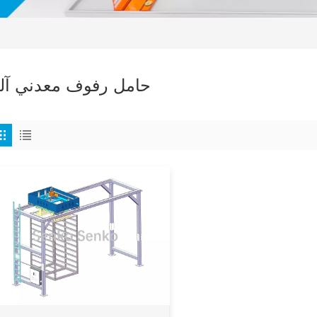
حامل رفوف معدني آل