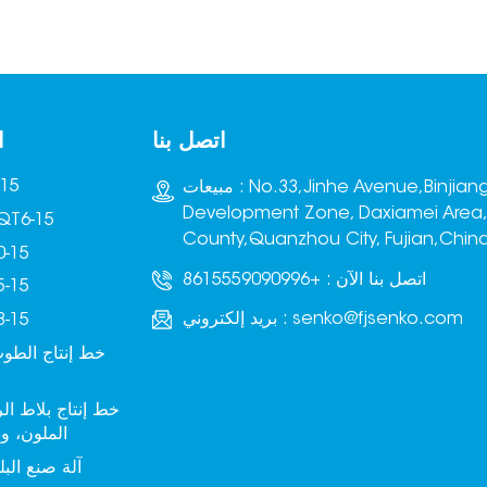
اتصل بنا
ا
آلة صنع
مبيعات : No.33,Jinhe Avenue,Binjiang
Development Zone, Daxiamei Area
ماكينة تصنيع البلوك -15
County,Quanzhou City, Fujian,Chin
آلة صنع ا
اتصل بنا الآن :
+8615559090996
آلة صنع ا
senko@fjsenko.com
بريد إلكتروني :
آلة صنع ا
خط إنتاج الطوب
خط إنتاج بلاط ا
الملون، و
آلة صنع البل