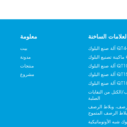
لعلامات الساخنة
معلومة
 البلوك QT4-15
بيت
QT6
مدونة
لبلوك QT10-15
منتجات
لبلوك QT15-15
مشروع
لبلوك QT18-15
/الكتل من النفايات
الصلبة
لرصف، وبلاط الرصف
بلاط الرصف المتموج
وك شبه الأوتوماتيكية