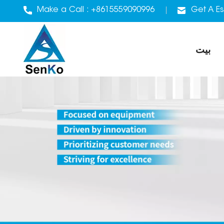
Make a Call :
+8615559090996
Get A Es
بيت