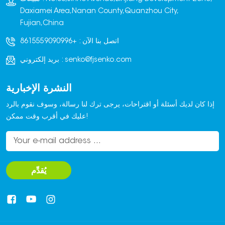
بكرة خاصة، وتُفرد عبر
Daxiamei Area,Nanan County,Quanzhou City,
سلسلة من بكرات التوجيه،
Fujian,China
لتغطي سطح الطوبة. بعد
اتصل بنا الآن :
+8615559090996
ذلك، تقوم بكرة ضغط
وآليات أخرى بضغط
senko@fjsenko.com
بريد إلكتروني :
الغشاء بإحكام على
الطوبة. تستخدم بعض
النشرة الإخبارية
الآلات أيضًا عناصر تسخين
(مثل قضبان تسخين
إذا كان لديك أسئلة أو اقتراحات، يرجى ترك لنا رسالة، وسوف نقوم بالرد
منخفضة الحرارة) لتسخين
عليك في أقرب وقت ممكن!
الغشاء قليلاً، مما يجعله
أكثر مرونة ويُحسّن من
فعالية التغليف. أخيرًا،
يُقطع الغشاء باستخدام
يُقدِّم
جهاز قطع، مُكملاً بذلك
عملية تغليف واحدة.