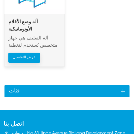
آلة وضع الأفلام
الأوتوماتيكية
آلة التغليف هي جهاز
متخصص يُستخدم لتغطية
سطح الطوب أو البلوك
عرض التفاصيل
بطبقة واقية تلقائيًا. هدفها
الرئيسي هو منع تآكل
السطح والخدوش والتلوث
أثناء تكديس الطوب ونقله،
مما يضمن جودة مظهر
فئات
المنتج عند مغادرته
المصنع.تدخل الطوب إلى
منطقة التغليف عبر آلية
ناقلة (مثل سير ناقل).
اتصل بنا
تُسحب لفة من الغشاء
الواقي، المثبتة مسبقًا على
مبيعات : No.33,Jinhe Avenue,Binjiang Development Zone,