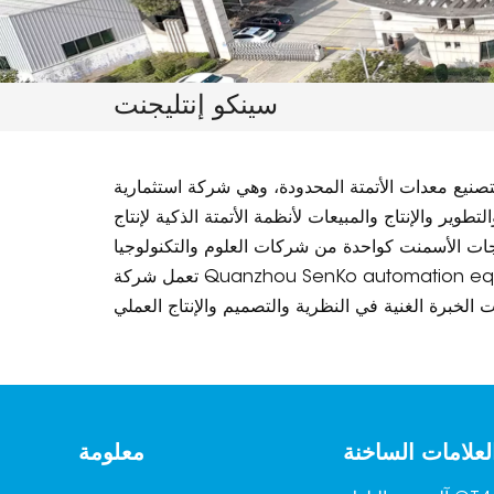
سينكو إنتليجنت
في عام 2017، تنتمي إلى شركة كوانتشو سينكو لتصنيع معدات الأتمتة المحدودة، وهي شركة استثمارية
ير والإنتاج والمبيعات لأنظمة الأتمتة الذكية لإنتاج
تعمل شركة Quanzhou SenKo automation equipment co., ltd. في مجال التحكم الآلي لمنتجات الأسمنت منذ أكثر من 10 سنوات، ولديها خبرة غنية في التحكم الآلي
لعلامات الساخنة
معلومة