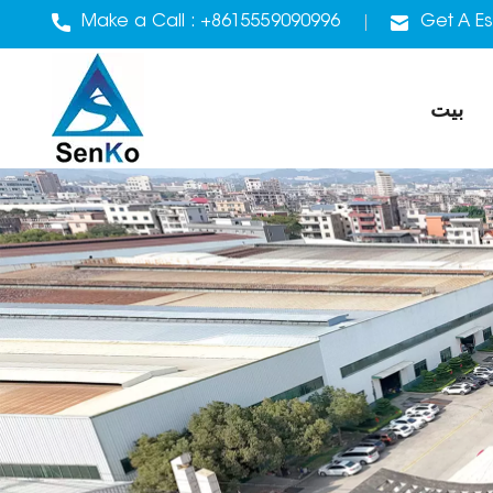
Make a Call :
+8615559090996
Get A Es
بيت