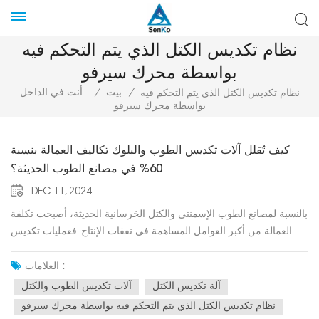
نظام تكديس الكتل الذي يتم التحكم فيه
بواسطة محرك سيرفو
/
بيت
/
أنت في الداخل :
نظام تكديس الكتل الذي يتم التحكم فيه
بواسطة محرك سيرفو
كيف تُقلل آلات تكديس الطوب والبلوك تكاليف العمالة بنسبة
60% في مصانع الطوب الحديثة؟
DEC 11, 2024
بالنسبة لمصانع الطوب الإسمنتي والكتل الخرسانية الحديثة، أصبحت تكلفة
العمالة من أكبر العوامل المساهمة في نفقات الإنتاج. فعمليات تكديس
الطوب وتعبئته على المنصات ونقله يدوياً لا تتطلب فقط قوة عاملة كبيرة،
بل تؤدي أيضاً إلى عدم اتساق الكفاءة، وارتفاع مخاطر السلامة، وعدم
العلامات :
استقرار الطاقة الإنتاجية.لهذا السبب آلات تكديس الطوب والكتل—خاصة
آلة تكديس الكتل
آلات تكديس الطوب والكتل
الأنظمة المؤتمتة بالكامل المستخدمة في خطوط إنتاج الطوب/البلوك—
نظام تكديس الكتل الذي يتم التحكم فيه بواسطة محرك سيرفو
يتم اعتمادها الآن على نطاق واسع كترقية أساسية للأتمتة. A آلة تكديس