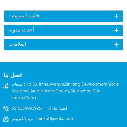
الكتل يستبدل تقريباً جميع الأعمال البشرية المتكررة بالتشغيل الآلي:1.
استلام القطع من خط الإنتاج2. فرز وترتيب الكتل3. رصّها بدقة على
قائمة المدونات
منصات التحميل4. تجهيزها للتجفيف أو التعبئة روبوت أو نظام تكديس
الكتل الذي يتم التحكم فيه بواسطة محرك مؤازر يحافظ على إيقاع
أحدث مدونة
تكديس ثابت، مما يضمن:أوقات دورة مستقرة، تبديل أسرع للمنصات، لا
يوجد تباطؤ مرتبط بالتعب،تشغيل مستمر على مدار الساعة طوال أيام
العلامات
الأسبوع.تشير معظم المصانع إلى تحسن بنسبة 30-45% في الإنتاجية
الإجمالية للخط بعد اعتماد أتمتة التكديس.تعمل أنظمة التكديس الآلية على
تقليل التدخل البشري بشكل كبير، حيث يمكن لمشغل واحد إدارة منطقة
التكديس بأكملها.بفضل تقليل العمالة المباشرة + زيادة الإنتاج + تقليل
اتصل بنا
خسائر المنتج، تصبح آلة التكديس واحدة من أسرع الاستثمارات عائدًا في
مصنع الطوب.
مبيعات : No.33,Jinhe Avenue,Binjiang Development Zone,
Daxiamei Area,Nanan County,Quanzhou City,
Fujian,China
اتصل بنا الآن :
+8615559090996
senko@fjsenko.com
بريد إلكتروني :