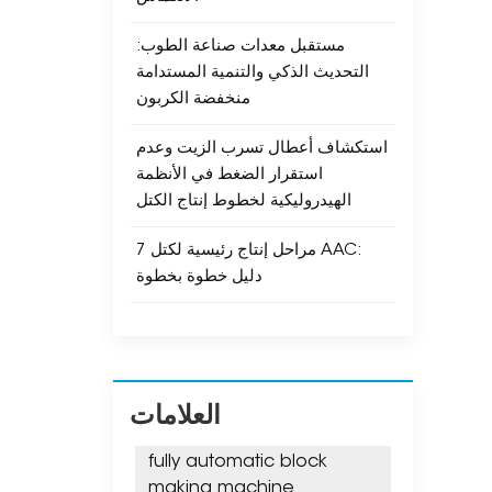
افعة
ة أو
مستقبل معدات صناعة الطوب:
ساسية في
التحديث الذكي والتنمية المستدامة
أولي
منخفضة الكربون
شكيل
استكشاف أعطال تسرب الزيت وعدم
 متعددين. 4. دعم شامل لما بعد
استقرار الضغط في الأنظمة
ضمان
الهيدروليكية لخطوط إنتاج الكتل
وقًا
آلات
7 مراحل إنتاج رئيسية لكتل ​​AAC:
 ذات
دليل خطوة بخطوة
متة،
شركة
 على
لبيع
حصول
العلامات
 بنا
fully automatic block
making machine