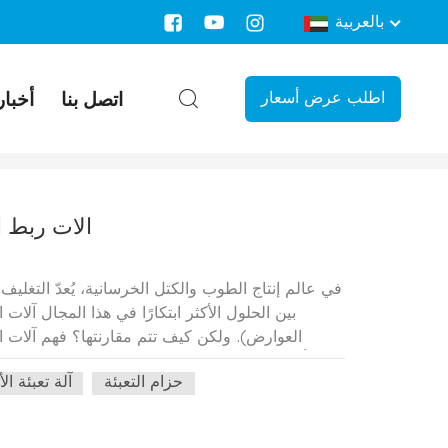
بالعربية
اتصل بنا
أخبار
اطلب عرض أسعار
/
بيت
/
أنت في الداخل :
تعبئة آلية
آلات ربط ا
في عالم إنتاج الطوب والكتل الخرسانية، يُعدّ التغل
بين الحلول الأكثر ابتكارًا في هذا المجال آلات
العوارض). ولكن كيف تتم مقارنتها؟ فهم آلات ا
لتأمين أكوام الكتل تلقائيًا باستخدام أشرطة بلاست
حزام التعبئة
آلة تعبئة ال
تدوير كومة الكتل لتطبيق الأشرطة العرضية، بينما ي
مُشكّلة مسبقًا في الكومة لتغذية الشريط. على الر
إلا أنه يمكننا تحليل مبادئ التشغيل العامة والمز