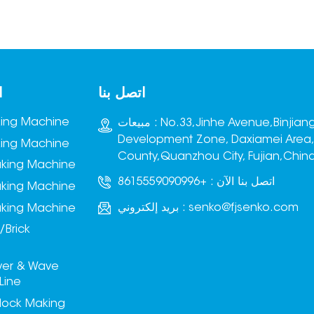
اتصل بنا
ا
king Machine
مبيعات : No.33,Jinhe Avenue,Binjiang
Development Zone, Daxiamei Area
king Machine
County,Quanzhou City, Fujian,Chin
aking Machine
اتصل بنا الآن :
+8615559090996
aking Machine
senko@fjsenko.com
بريد إلكتروني :
aking Machine
/Brick
ver & Wave
Line
lock Making