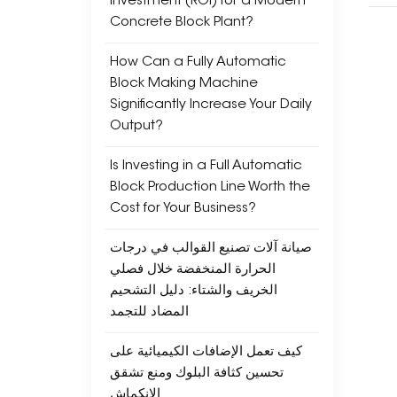
Investment (ROI) for a Modern
حزام
Concrete Block Plant?
أسفل
 غير
How Can a Fully Automatic
راكم
Block Making Machine
يوفر
Significantly Increase Your Daily
كومة
Output?
دوارة
 ذات
Is Investing in a Full Automatic
آلية
Block Production Line Worth the
حدد،
Cost for Your Business?
فاءة
اسبة
صيانة آلات تصنيع القوالب في درجات
، بل
الحرارة المنخفضة خلال فصلي
استشارة الخبراء وتحليل
الخريف والشتاء: دليل التشحيم
 ذلك
المضاد للتجمد
الي،
ومتطلبات التعبئة والتغليف. يضمن هذا أن يكون الحل المُقترح - سواءً كان الدوران من الأعلى أو من الأسفل - هو الحل الأمثل. 2.
كيف تعمل الإضافات الكيميائية على
ملاء
تحسين كثافة البلوك ومنع تشقق
خصصة
الانكماش