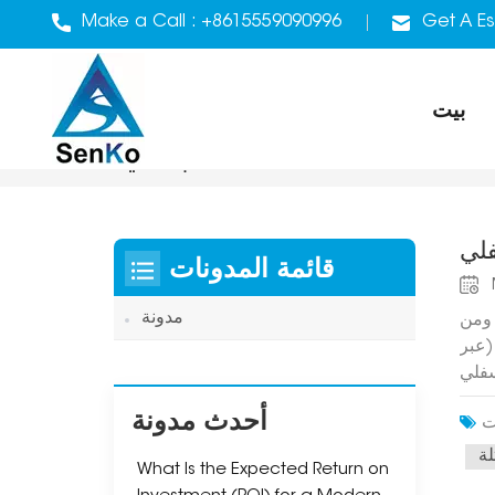
Make a Call :
+8615559090996
Get A Es
بيت
تعبئة آلية
فلي
قائمة المدونات
مدونة
 ومن
(عبر
سفلي
يفية
أحدث مدونة
جوات
نعة،
لة
What Is the Expected Return on
قابل