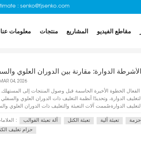
timate :
senko@fjsenko.com
مقاطع الفيديو
المشاريع
منتجات
معلومات عنا
لأشرطة الدوارة: مقارنة بين الدوران العلوي والس
MAR 04, 2026
يف الفعال الخطوة الأخيرة الحاسمة قبل وصول المنتجات إلى المستهلك.
 التغليف الدوارة، وتحديدًا أنظمة التغليف ذات الدوران العلوي والسفلي 
لتغليف الدوارةصُممت آلات التعبئة والتغليف ذات الدوران العلوي وال
يكية، مما يُسهل المناولة والنقل الآمنين. يشير مصطلح "الدوران" إلى ك
أحزمة
تعبئة آلية
تعبئة الكتل
آلة تعبئة القوالب
العلامات :
صف مصطلح "الشعاع المار" الآلية التي يدخل فيها دليل الشريط في ف
غم من ندرة المقارنات المباشرة المحددة في منشورات الشركات المص
حزام تغليف الكت
ايا المستنتجة بناءً على المقايضات الهندسية الشائعة. الدوران العلوي م