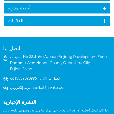
بالماء، مما يسمح للأسمنت بالترطيب بشكل صحيح وتطوير أقصى قوة
أحدث مدونة
ضغط.على عكس أفران البخار أو ساحات التجفيف الهوائي، تستخدم آلات
النقع غمرًا متحكمًا فيه بالماء - غالبًا لمدة تتراوح بين 7 و14 يومًا - لمنع
العلامات
فقدان الرطوبة، وتقليل تشققات الانكماش، وضمان معالجة متجانسة.
وهي شائعة في المصانع المتوسطة والكبيرة الحجم، وخاصةً للطوب
المجوف، والبلاط، والطوب الصلب.(الآلة المذكورة أعلاه من إنتاج شركة
كوانتشو سينكو لتصنيع المعدات الذكية المحدودة، بصفتها شركة مصنعة
اتصل بنا
للآلات، سينكو تنتج الشركة معدات ذكية: آلات تشكيل الطوب/البلوك،
وآلات التكديس، وآلات التعبئة/التقشير؛ وعربات نقل RGV؛ وآلات التعبئة
مبيعات : No.33,Jinhe Avenue,Binjiang Development Zone,
على المنصات؛ وآلات تغليف/وضع الأفلام وحلول خطوط إنتاج الطوب/
Daxiamei Area,Nanan County,Quanzhou City,
البلوك الكاملة، إلخ.كيف يعمل؟حديث آلات نقع القوالب الأوتوماتيكية
Fujian,China
تندمج بسلاسة في خطوط الإنتاج:التحميل: يتم نقل القوالب الطازجة على
منصات نقالة (غالباً من آلة صنع القوالب) عبر ناقل أو رافعة شوكية.الغمر:
اتصل بنا الآن :
+8615559090996
تقوم آلية رفع (رافعة أو رافعة أو ذراع روبوتية) بإنزال المنصات في
senko@fjsenko.com
بريد إلكتروني :
خزانات مياه كبيرة مملوءة بمياه نظيفة.فترة النقع: يتم نقع القوالب للمدة
المطلوبة (عادةً من 7 إلى 28 يومًا، حسب الخليط والمعايير)، مع دوران
النشرة الإخبارية
الماء أو التحكم في درجة الحرارة في النماذج المتقدمة.الاسترجاع: بعد
المعالجة، يتم رفع المنصات وتصريفها وإرسالها إلى محطات التجفيف أو
إذا كان لديك أسئلة أو اقتراحات، يرجى ترك لنا رسالة، وسوف نقوم بالرد