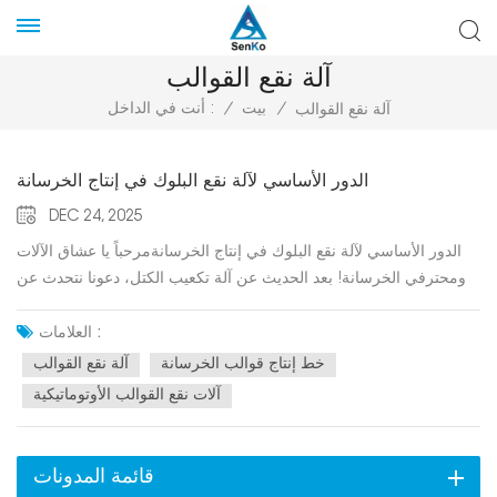
آلة نقع القوالب
/
بيت
/
أنت في الداخل :
آلة نقع القوالب
الدور الأساسي لآلة نقع البلوك في إنتاج الخرسانة
DEC 24, 2025
الدور الأساسي لآلة نقع البلوك في إنتاج الخرسانةمرحباً يا عشاق الآلات
ومحترفي الخرسانة! بعد الحديث عن آلة تكعيب الكتل، دعونا نتحدث عن
لاعب رئيسي آخر في هذا المجال. خط إنتاج قوالب الخرسانة: ال آلة نقع
القوالب (يُطلق عليه أيضًا نظام معالجة كتل الخرسانة بالنقع أو آلة
العلامات :
المعالجة بالغمر).إذا تساءلت يوماً كيف تكتسب كتل الخرسانة المصنوعة
خط إنتاج قوالب الخرسانة
آلة نقع القوالب
حديثاً قوتها الكاملة دون أن تتشقق أو تضعف، فإن المعالجة المناسبة هي
آلات نقع القوالب الأوتوماتيكية
السر - وآلة نقع الكتل تجعلها فعالة وآلية.ما هي آلة نقع القوالب؟آلة نقع
البلوك هي معدات متخصصة تغمر أكوامًا أو منصات من البلوك الخرساني
الأخضر (المصبوب حديثًا) في خزانات المياه للمعالجة. تحافظ طريقة الغمر
قائمة المدونات
هذه، والمعروفة أيضًا باسم المعالجة في الخزانات، على تشبع البلوك