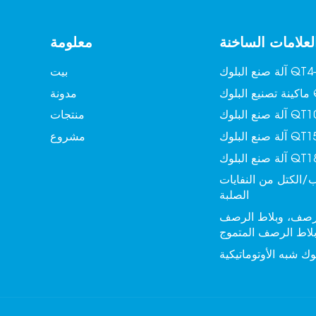
لعلامات الساخنة
معلومة
 البلوك QT4-15
بيت
QT6
مدونة
لبلوك QT10-15
منتجات
لبلوك QT15-15
مشروع
لبلوك QT18-15
/الكتل من النفايات
الصلبة
لرصف، وبلاط الرصف
بلاط الرصف المتموج
وك شبه الأوتوماتيكية