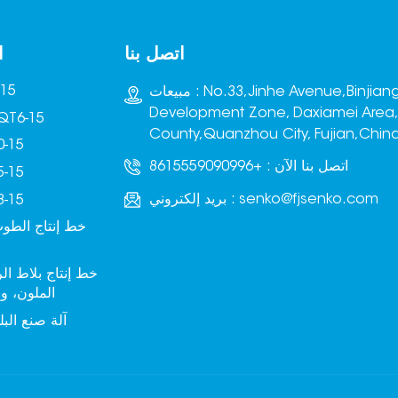
اتصل بنا
ا
آلة صنع
مبيعات : No.33,Jinhe Avenue,Binjiang
Development Zone, Daxiamei Area
ماكينة تصنيع البلوك -15
County,Quanzhou City, Fujian,Chin
آلة صنع ا
اتصل بنا الآن :
+8615559090996
آلة صنع ا
senko@fjsenko.com
بريد إلكتروني :
آلة صنع ا
خط إنتاج الطوب
خط إنتاج بلاط ا
الملون، و
آلة صنع البل