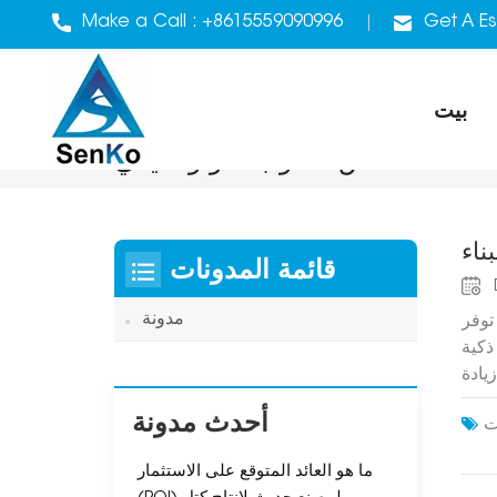
Make a Call :
+8615559090996
Get A Es
بيت
مكدس الطوب الأوتوماتيكي
ناء
قائمة المدونات
مدونة
 الآلة المناسبة. لذا، يُنصح بفحص الموقع للتأكد من استواء الأرض ووجود مساحة مفتوحة، إذ قد تُعيق الأرض غير المستوية والعوائق استخدام الآلات الأوتوماتيكية.تستخدم المشاريع الكبيرة آلات أوتوماتيكية بالكامل لإنجاز العمل بسرعة.تستخدم المشاريع الصغيرة آلات شبه أوتوماتيكية لتوفير المال.يساعدك نوع الموقع والمشروع في اختيار الآلة المناسبة.ملاحظة: تساعدك آلات تصنيع الطوب الطيني الأوتوماتيكية على بناء
أحدث مدونة
ما هو العائد المتوقع على الاستثمار