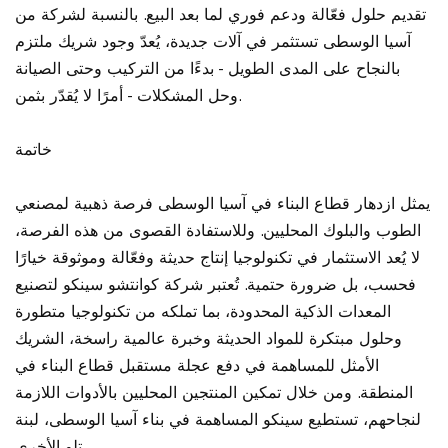
تقديم حلول فعّالة ودعم فوري لما بعد البيع. بالنسبة لشركة من
آسيا الوسطى تستثمر في آلات جديدة، يُعدّ وجود شريك ملتزم
بالنجاح على المدى الطويل - بدءًا من التركيب وحتى الصيانة
وحل المشكلات - أمرًا لا يُقدّر بثمن.
خاتمة
يمثل ازدهار قطاع البناء في آسيا الوسطى فرصة ذهبية لمصنعي
الطوب والبلوك المحليين. وللاستفادة القصوى من هذه الفرصة،
لا يُعد الاستثمار في تكنولوجيا إنتاج حديثة وفعّالة وموثوقة خيارًا
فحسب، بل ضرورة حتمية. تُعتبر شركة كوانتشو سينكو لتصنيع
المعدات الذكية المحدودة، بما تملكه من تكنولوجيا متطورة
وحلول مبتكرة للمواد الحديثة وخبرة عالمية راسخة، الشريك
الأمثل للمساهمة في دفع عجلة مستقبل قطاع البناء في
المنطقة. ومن خلال تمكين المنتجين المحليين بالأدوات اللازمة
لنجاحهم، تستطيع سينكو المساهمة في بناء آسيا الوسطى، لبنة
تلو الأخرى.