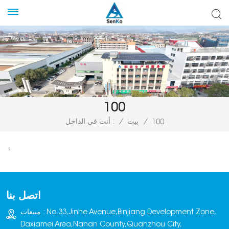
100
/
بيت
/
أنت في الداخل :
100
+
اتصل بنا
مبيعات : No.33,Jinhe Avenue,Binjiang Development Zone,
Daxiamei Area,Nanan County,Quanzhou City,